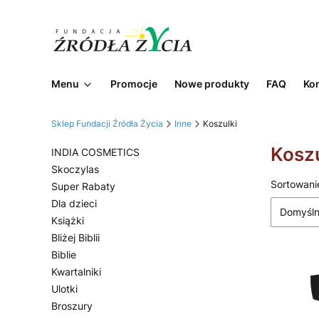
Menu
Promocje
Nowe produkty
FAQ
Ko
Sklep Fundacji Źródła Życia
Inne
Koszulki
Koszu
INDIA COSMETICS
Skoczylas
Lista
Sortowani
Super Rabaty
Dla dzieci
Domyśl
Książki
Bliżej Biblii
Biblie
Kwartalniki
Ulotki
Broszury