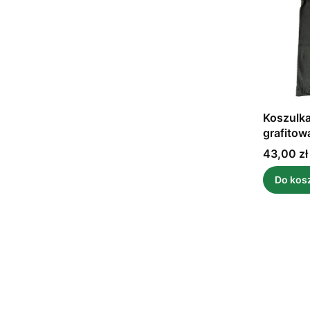
Koszulka
grafitow
Cena
43,00 zł
Do kos