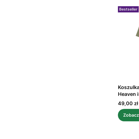
Bestseller
Koszulka
Heaven i
Cena
49,00 zł
Zobacz