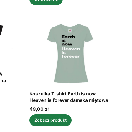
 A
rna
Koszulka T-shirt Earth is now.
Heaven is forever damska miętowa
Cena
49,00 zł
Zobacz produkt