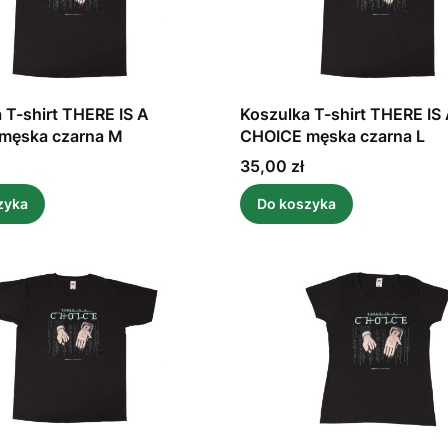
 T-shirt THERE IS A
Koszulka T-shirt THERE IS
męska czarna M
CHOICE męska czarna L
Cena
35,00 zł
zyka
Do koszyka