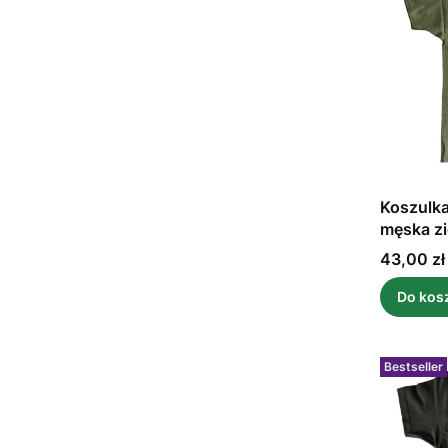
Koszulk
męska zi
Cena
43,00 zł
Do kos
Bestseller