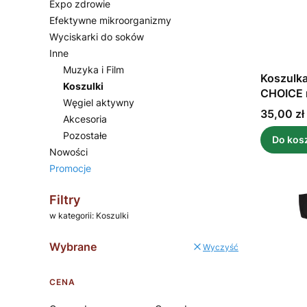
Expo zdrowie
Efektywne mikroorganizmy
Wyciskarki do soków
Inne
Muzyka i Film
Koszulka
Koszulki
CHOICE 
Węgiel aktywny
Cena
35,00 zł
Akcesoria
Pozostałe
Do kos
Nowości
Promocje
Koniec menu
Filtry
w kategorii: Koszulki
Wybrane
Wyczyść
CENA