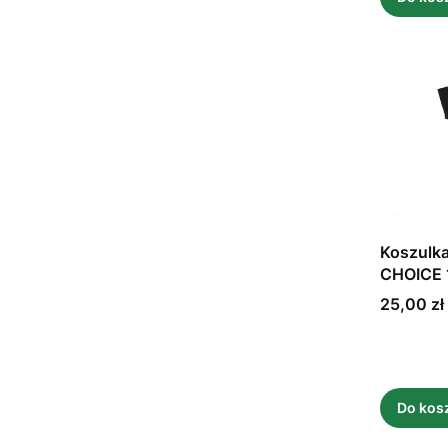
Koszulka
CHOICE 1
Cena
25,00 zł
Do kos