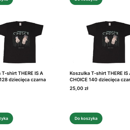
 T-shirt THERE IS A
Koszulka T-shirt THERE IS
28 dziecięca czarna
CHOICE 140 dziecięca cza
Cena
25,00 zł
zyka
Do koszyka