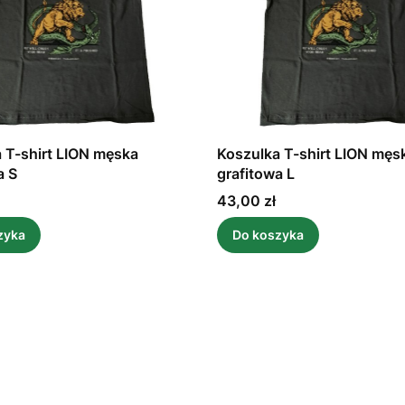
 T-shirt LION męska
Koszulka T-shirt LION męs
a S
grafitowa L
Cena
43,00 zł
zyka
Do koszyka