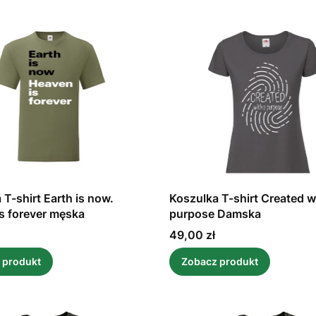
 T-shirt Earth is now.
Koszulka T-shirt Created w
s forever męska
purpose Damska
Cena
49,00 zł
 produkt
Zobacz produkt