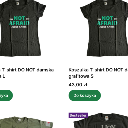
a T-shirt DO NOT damska
Koszulka T-shirt DO NOT 
a L
grafitowa S
Cena
43,00 zł
zyka
Do koszyka
Bestseller