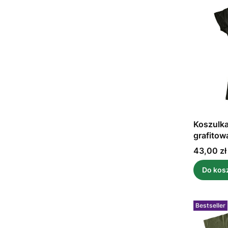
Koszulk
grafitow
Cena
43,00 zł
Do kos
Bestseller