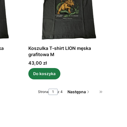
ka
Koszulka T-shirt LION męska
grafitowa M
Cena
43,00 zł
Do koszyka
Następna
Strona
z 4
Przejdź do os