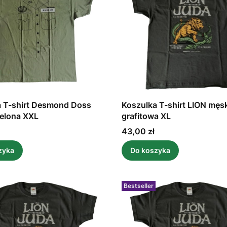
a T-shirt Desmond Doss
Koszulka T-shirt LION męs
elona XXL
grafitowa XL
Cena
43,00 zł
zyka
Do koszyka
Bestseller