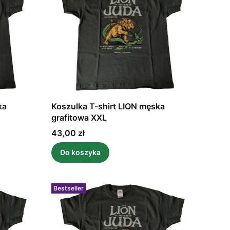
ka
Koszulka T-shirt LION męska
grafitowa XXL
Cena
43,00 zł
Do koszyka
Bestseller