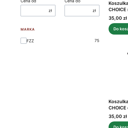
Cena od
Cena do
Koszulka
CHOICE 
zł
zł
Cena
35,00 zł
Do kos
MARKA
Marka
75
FZZ
Koszulka
CHOICE 
Cena
35,00 zł
Do kos