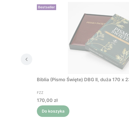
Bestseller
Biblia (Pismo Święte) DBG II, duża 170 x 
PRODUCENT
FZZ
Cena
170,00 zł
Do koszyka