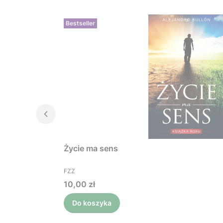
Bestseller
Życie ma sens
PRODUCENT
FZZ
Cena
10,00 zł
Do koszyka