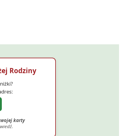
ej Rodziny
niżki?
adres:
wojej karty
wiedź.