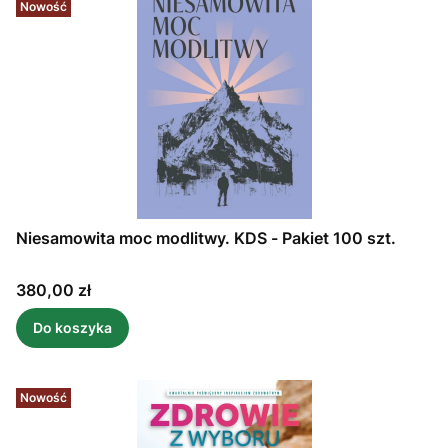
Nowość
Niesamowita moc modlitwy. KDS - Pakiet 100 szt.
Cena
380,00 zł
Do koszyka
Nowość