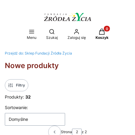
Produkty w koszy
Otwórz wyszukiwarkę
Menu
Szukaj
Zaloguj się
Koszyk
Przejdź do:
Sklep Fundacji Źródła Życia
Nowe produkty
Filtry
Produkty:
32
Lista produktów
Sortowanie:
Domyślne
Strona
z 2
Poprzednie produkty