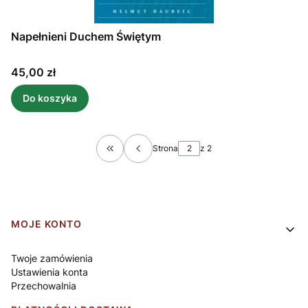
Napełnieni Duchem Świętym
Cena
45,00 zł
Do koszyka
Strona
z 2
Wróć do pierwszej strony z produktami
Linki w stopce
MOJE KONTO
Twoje zamówienia
Ustawienia konta
Przechowalnia