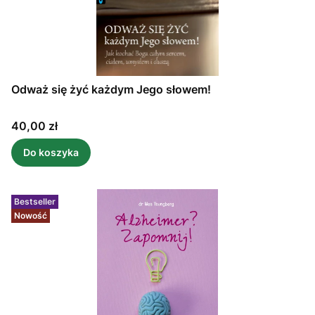
Odważ się żyć każdym Jego słowem!
Cena
40,00 zł
Do koszyka
Bestseller
Nowość