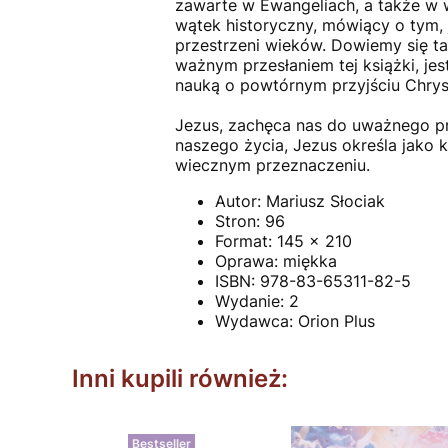
zawarte w Ewangeliach, a także w w
wątek historyczny, mówiący o tym,
przestrzeni wieków. Dowiemy się tak
ważnym przesłaniem tej książki, je
nauką o powtórnym przyjściu Chrys
Jezus, zachęca nas do uważnego prz
naszego życia, Jezus określa jako 
wiecznym przeznaczeniu.
Autor:
Mariusz Słociak
Stron:
96
Format:
145 x 210
Oprawa:
miękka
ISBN:
978-83-65311-82-5
Wydanie:
2
Wydawca:
Orion Plus
Inni kupili również:
Bestseller