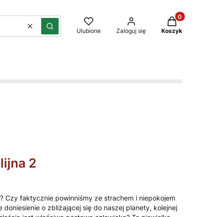
Produkty w kos
Wyczyść
Szukaj
Ulubione
Zaloguj się
Koszyk
lijna 2
a? Czy faktycznie powinniśmy ze strachem i niepokojem
doniesienie o zbliżającej się do naszej planety, kolejnej