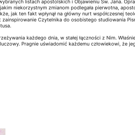
ybranych listach apostolskich i Objawieniu Św. Jana. Opra
 jakim niekorzystnym zmianom podlegała pierwotna, aposto
że, jak ten fakt wpłynął na główny nurt współczesnej teolo
st zainspirowanie Czytelnika do osobistego studiowania Pi
tusa.
eżywania każdego dnia, w stałej łączności z Nim. Właśnie
kluczowy. Pragnie uświadomić każdemu człowiekowi, że jeg