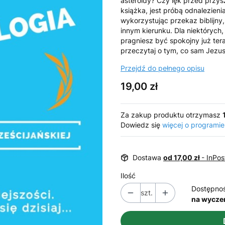
asteroidy? Czy lęk przed przys
książka, jest próbą odnalezieni
wykorzystując przekaz biblijny
innym kierunku. Dla niektórych
pragniesz być spokojny już ter
przeczytaj o tym, co sam Jezus,
Przejdź do pełnego opisu
Cena
19,00 zł
Za zakup produktu otrzymasz
Dowiedz się
więcej o programie
Dostawa
od 17,00 zł
- InPo
Ilość
Dostępno
szt.
na wycze