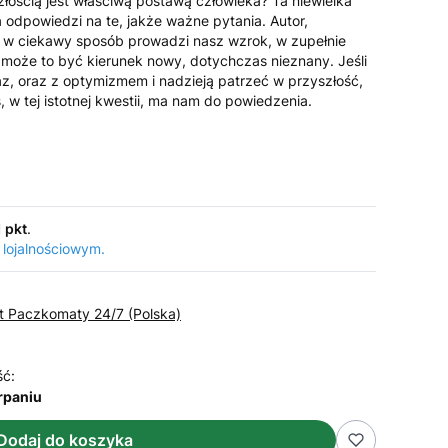
złością jest właściwą postawą człowieka? Ta niewielka
a odpowiedzi na te, jakże ważne pytania. Autor,
, w ciekawy sposób prowadzi nasz wzrok, w zupełnie
, może to być kierunek nowy, dotychczas nieznany. Jeśli
az, oraz z optymizmem i nadzieją patrzeć w przyszłość,
 w tej istotnej kwestii, ma nam do powiedzenia.
1 pkt
.
 lojalnościowym.
st Paczkomaty 24/7 (Polska)
ść:
rpaniu
Dodaj do koszyka