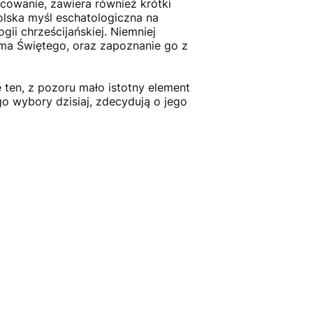
cowanie, zawiera również krótki
lska myśl eschatologiczna na
gii chrześcijańskiej. Niemniej
sma Świętego, oraz zapoznanie go z
 ten, z pozoru mało istotny element
o wybory dzisiaj, zdecydują o jego