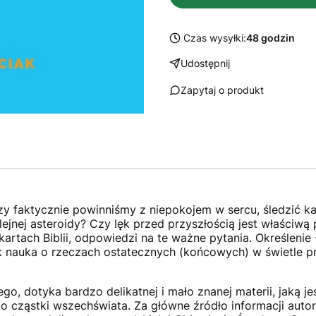
Czas wysyłki:
48 godzin
Udostępnij
Zapytaj o produkt
y faktycznie powinniśmy z niepokojem w sercu, śledzić ka
kolejnej asteroidy? Czy lęk przed przyszłością jest właściw
kartach Biblii, odpowiedzi na te ważne pytania. Określenie 
ak nauka o rzeczach ostatecznych (końcowych) w świetle prz
tego, dotyka bardzo delikatnej i mało znanej materii, jaką 
jako cząstki wszechświata. Za główne źródło informacji auto