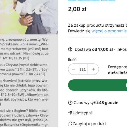
Cena
2,00 zł
Za zakup produktu otrzymasz
Dowiedz się
więcej o programie
Dostawa
od 17,00 zł
- InPo
Ilość
Dostępno
szt.
duża iloś
Czas wysyłki:
48 godzin
Udostępnij
Zapytaj o produkt