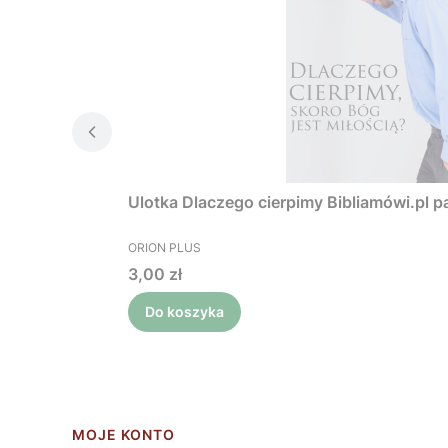
Ulotka Dlaczego cierpimy Bibliamówi.pl pa
PRODUCENT
ORION PLUS
Cena
3,00 zł
Do koszyka
Linki w stopce
MOJE KONTO