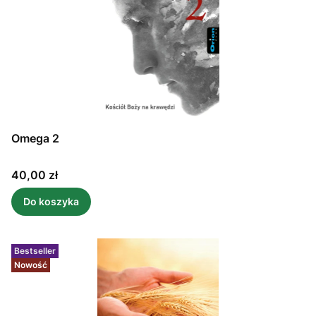
Omega 2
Cena
40,00 zł
Do koszyka
Bestseller
Nowość