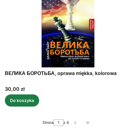
ВЕЛИКА БОРОТЬБА, oprawa miękka, kolorowa
Cena
30,00 zł
Do koszyka
Strona
z 4
Przejdź do ostatniej st