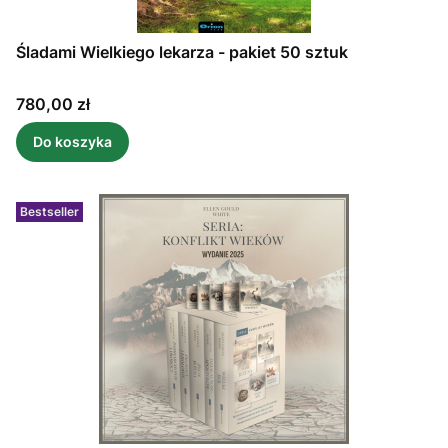
Śladami Wielkiego lekarza - pakiet 50 sztuk
Cena
780,00 zł
Do koszyka
Bestseller