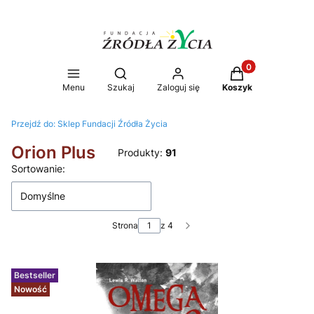
Produkty w koszy
Otwórz wyszukiwarkę
Menu
Szukaj
Zaloguj się
Koszyk
Przejdź do:
Sklep Fundacji Źródła Życia
Orion Plus
Produkty:
91
Lista produktów
Sortowanie:
Domyślne
Strona
z 4
Następne produkty
Bestseller
Nowość