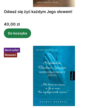
Odważ się żyć każdym Jego słowem!
Cena
40,00 zł
Do koszyka
Bestseller
Nowość