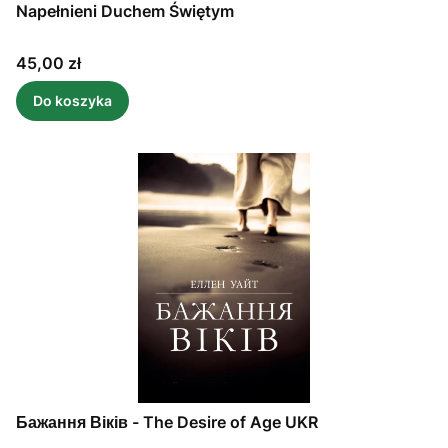
Napełnieni Duchem Świętym
Cena
45,00 zł
Do koszyka
Бажання Віків - The Desire of Age UKR