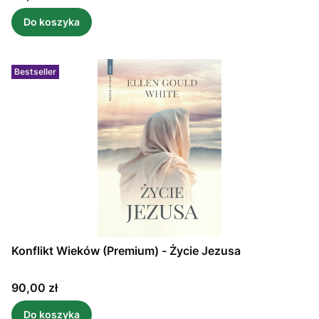
Do koszyka
Bestseller
Konflikt Wieków (Premium) - Życie Jezusa
Cena
90,00 zł
Do koszyka