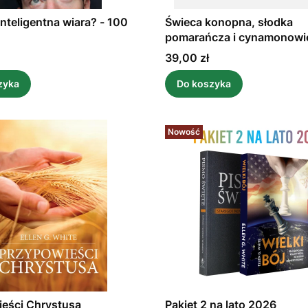
nteligentna wiara? - 100
Świeca konopna, słodka
pomarańcza i cynamonowi
cejloński - 90 g
Cena
39,00 zł
zyka
Do koszyka
Nowość
eści Chrystusa
Pakiet 2 na lato 2026