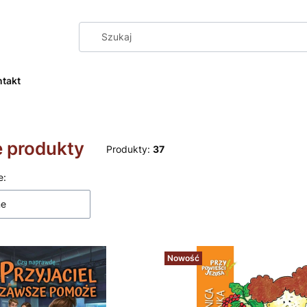
ntakt
 produkty
Produkty:
37
 produktów
e:
ne
Nowość