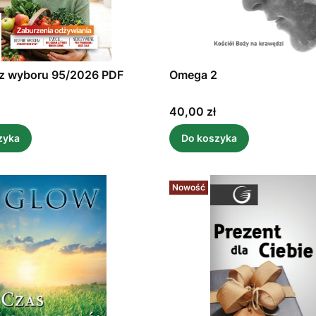
 z wyboru 95/2026 PDF
Omega 2
Cena
40,00 zł
zyka
Do koszyka
Nowość