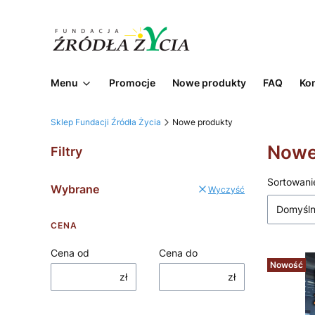
Menu
Promocje
Nowe produkty
FAQ
Ko
Sklep Fundacji Źródła Życia
Nowe produkty
Nowe
Filtry
Lista
Sortowani
Wybrane
Wyczyść
Domyśl
CENA
Cena od
Cena do
Nowość
zł
zł