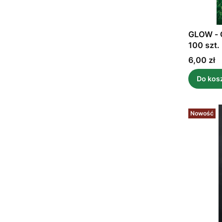
GLOW - C
100 szt.
Cena
6,00 zł
Do kos
Nowość