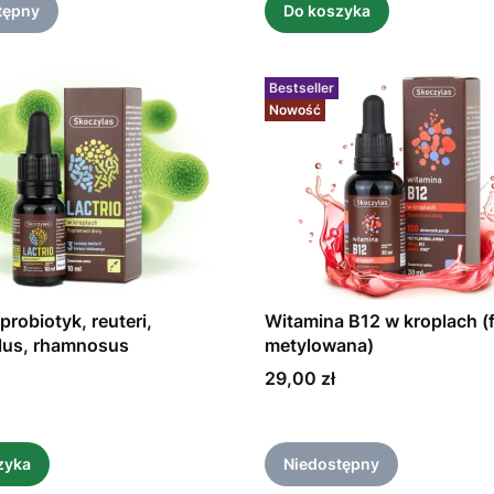
tępny
Do koszyka
Bestseller
Nowość
Witamina B12 w kroplach (
 probiotyk, reuteri,
metylowana)
lus, rhamnosus
Cena
29,00 zł
zyka
Niedostępny