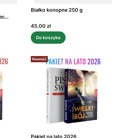
Białko konopne 250 g
ec
Cena
45,00 zł
Do koszyka
Nowość
Pakiet na lato 2026