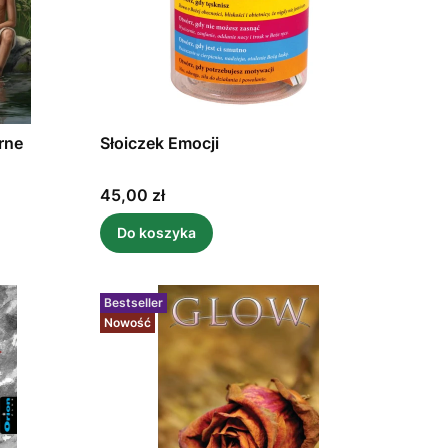
rne
Słoiczek Emocji
Cena
45,00 zł
Do koszyka
Bestseller
Nowość