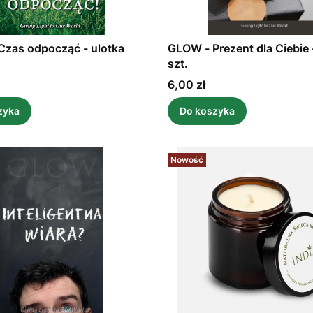
zas odpocząć - ulotka
GLOW - Prezent dla Ciebie 
szt.
Cena
6,00 zł
zyka
Do koszyka
Nowość