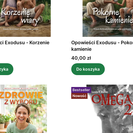
i Exodusu - Korzenie
Opowieści Exodusu - Poko
kamienie
Cena
40,00 zł
zyka
Do koszyka
Bestseller
Nowość