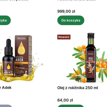
Cena
999,00 zł
zyka
Do koszyka
Nowość
y Adek
Olej z rokitnika 250 ml
Cena
64,00 zł