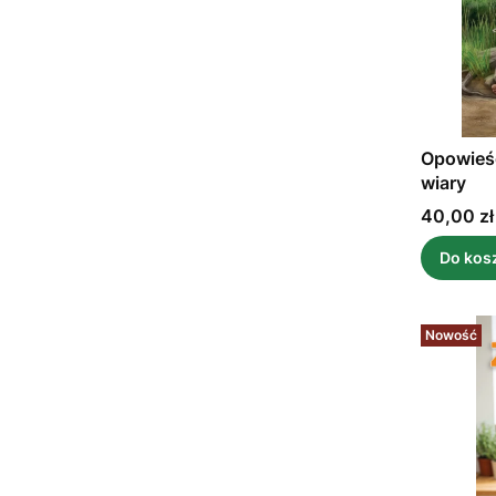
Opowieśc
wiary
Cena
40,00 zł
Do kos
Nowość