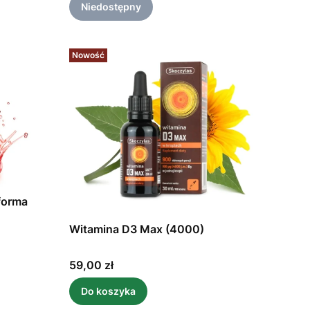
Niedostępny
Nowość
forma
Witamina D3 Max (4000)
Cena
59,00 zł
Do koszyka