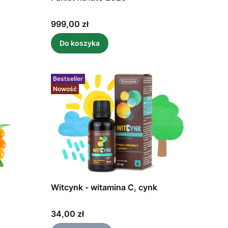
Cena
999,00 zł
Do koszyka
Bestseller
Nowość
Witcynk - witamina C, cynk
Cena
34,00 zł