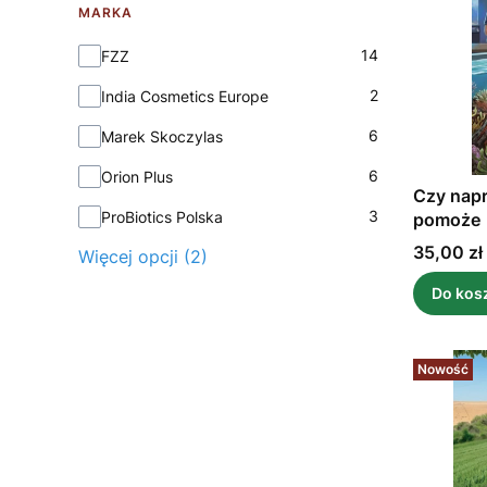
MARKA
Marka
14
FZZ
2
India Cosmetics Europe
6
Marek Skoczylas
6
Orion Plus
Czy napr
3
ProBiotics Polska
pomoże
Cena
35,00 zł
Więcej opcji (2)
Do kos
Nowość