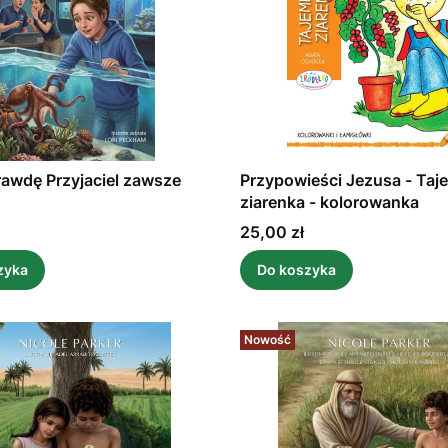
awdę Przyjaciel zawsze
Przypowieści Jezusa - Taj
ziarenka - kolorowanka
Cena
25,00 zł
zyka
Do koszyka
Nowość