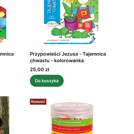
emnica
Przypowieści Jezusa - Tajemnica
chwastu - kolorowanka
Cena
25,00 zł
Do koszyka
Nowość