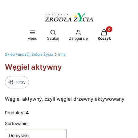
Produkty w koszy
Otwórz wyszukiwarkę
Menu
Szukaj
Zaloguj się
Koszyk
Sklep Fundacji Źródła Życia
Inne
Węgiel aktywny
Filtry
Węgiel aktywny, czyli węgiel drzewny aktywowany
Produkty:
4
Lista produktów
Sortowanie:
Domyślne