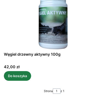
Węgiel drzewny aktywny 100g
Cena
42,00 zł
Do koszyka
Strona
z 1