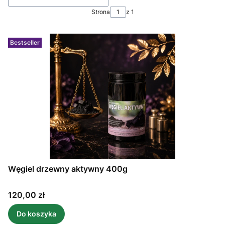
Strona
z 1
Bestseller
Węgiel drzewny aktywny 400g
Cena
120,00 zł
Do koszyka