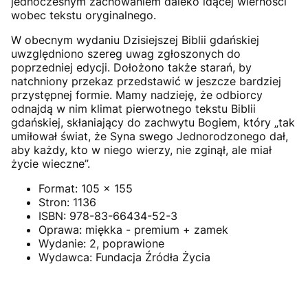
jednoczesnym zachowaniem daleko idącej wierności
wobec tekstu oryginalnego.
W obecnym wydaniu Dzisiejszej Biblii gdańskiej
uwzględniono szereg uwag zgłoszonych do
poprzedniej edycji. Dołożono także starań, by
natchniony przekaz przedstawić w jeszcze bardziej
przystępnej formie. Mamy nadzieję, że odbiorcy
odnajdą w nim klimat pierwotnego tekstu Biblii
gdańskiej, skłaniający do zachwytu Bogiem, który „tak
umiłował świat, że Syna swego Jednorodzonego dał,
aby każdy, kto w niego wierzy, nie zginął, ale miał
życie wieczne”.
Format: 105 x 155
Stron: 1136
ISBN: 978-83-66434-52-3
Oprawa: miękka - premium + zamek
Wydanie: 2, poprawione
Wydawca: Fundacja Źródła Życia