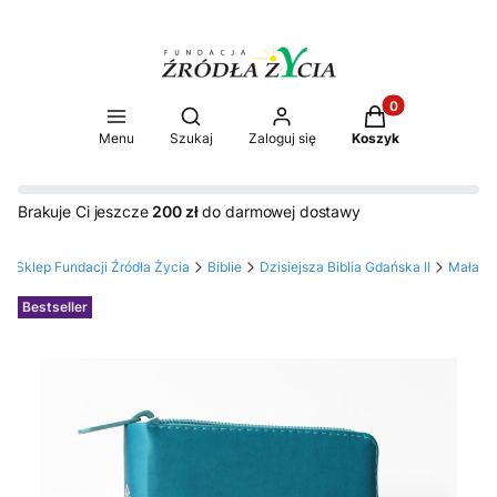
Produkty w koszy
Otwórz wyszukiwarkę
Menu
Szukaj
Zaloguj się
Koszyk
Brakuje Ci jeszcze
200 zł
do darmowej dostawy
Sklep Fundacji Źródła Życia
Biblie
Dzisiejsza Biblia Gdańska II
Mała
Etykiety
Bestseller