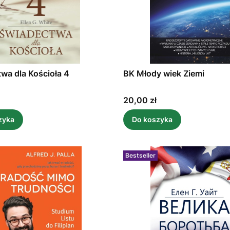
wa dla Kościoła 4
BK Młody wiek Ziemi
Cena
20,00 zł
zyka
Do koszyka
Bestseller