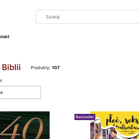
ntakt
 Biblii
Produkty:
107
 produktów
e:
ne
Bestseller