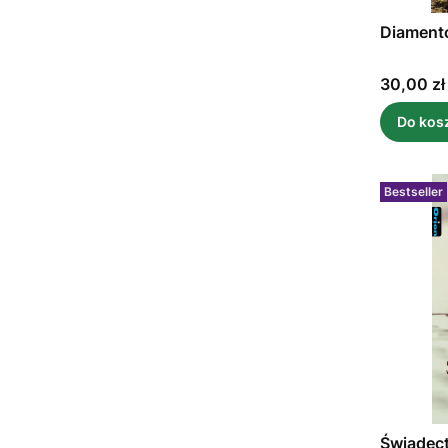
Diamento
Cena
30,00 zł
Do kos
Bestseller
Świadect