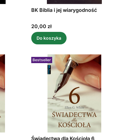
BK Biblia i jej wiarygodność
Cena
20,00 zł
Do koszyka
Bestseller
Świadectwa dla Kościoła 6