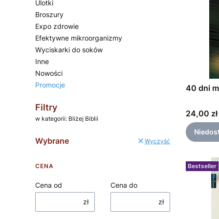
Ulotki
Broszury
Expo zdrowie
Efektywne mikroorganizmy
Wyciskarki do soków
Inne
Nowości
Promocje
40 dni m
Koniec menu
Filtry
Cena
24,00 zł
w kategorii: Bliżej Biblii
Niedos
Wybrane
Wyczyść
CENA
Bestseller
Cena od
Cena do
zł
zł