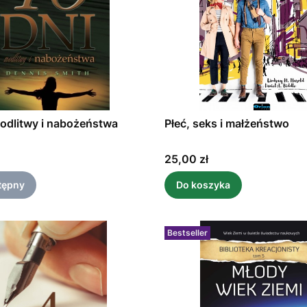
odlitwy i nabożeństwa
Płeć, seks i małżeństwo
Cena
25,00 zł
tępny
Do koszyka
Bestseller