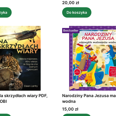
Cena
20,00 zł
zyka
Do koszyka
Bestseller
a skrzydłach wiary PDF,
Narodziny Pana Jezusa m
OBI
wodna
Cena
15,00 zł