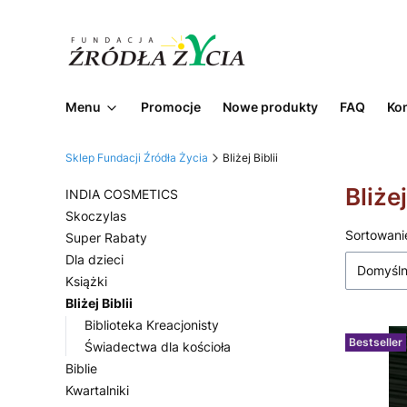
Menu
Promocje
Nowe produkty
FAQ
Ko
Sklep Fundacji Źródła Życia
Bliżej Biblii
Bliżej
INDIA COSMETICS
Skoczylas
Lista
Sortowani
Super Rabaty
Dla dzieci
Domyśl
Książki
Bliżej Biblii
Biblioteka Kreacjonisty
Bestseller
Świadectwa dla kościoła
Biblie
Kwartalniki