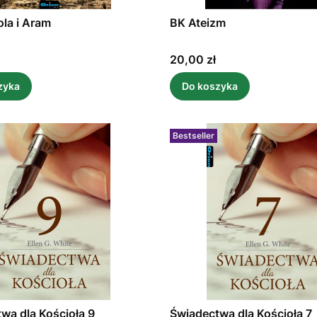
la i Aram
BK Ateizm
Cena
20,00 zł
zyka
Do koszyka
Bestseller
wa dla Kościoła 9
Świadectwa dla Kościoła 7