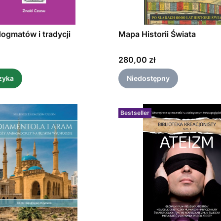
dogmatów i tradycji
Mapa Historii Świata
Cena
280,00 zł
zyka
Niedostępny
Bestseller