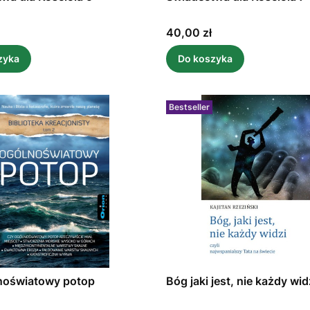
Cena
40,00 zł
zyka
Do koszyka
Bestseller
noświatowy potop
Bóg jaki jest, nie każdy wid