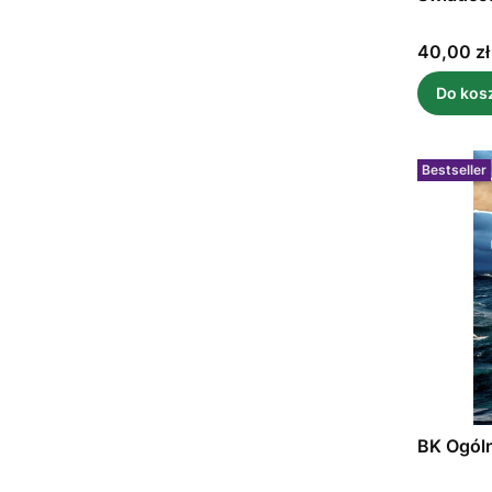
Cena
40,00 zł
Do kos
Bestseller
BK Ogól