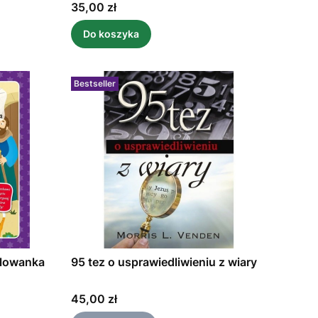
Cena
35,00 zł
Do koszyka
Bestseller
alowanka
95 tez o usprawiedliwieniu z wiary
Cena
45,00 zł