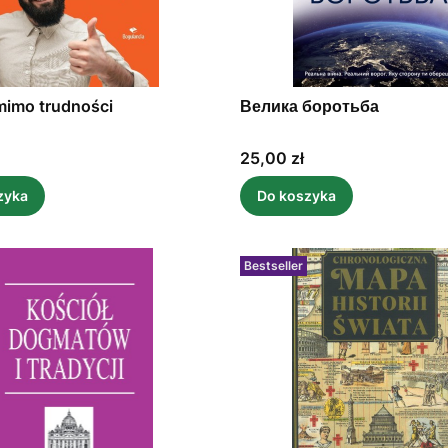
mimo trudności
Велика боротьба
Cena
25,00 zł
zyka
Do koszyka
Bestseller