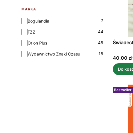
MARKA
Marka
2
Bogulandia
44
FZZ
Świadect
45
Orion Plus
15
Wydawnictwo Znaki Czasu
Cena
40,00 zł
Do kos
Bestseller