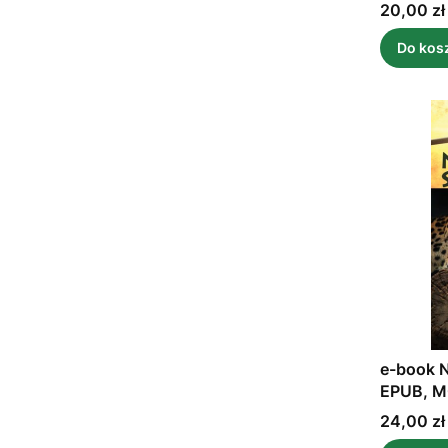
Cena
20,00 zł
Do kos
e-book N
EPUB, M
Cena
24,00 zł