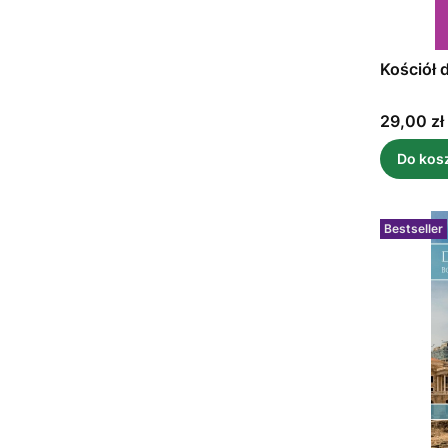
Kościół 
Cena
29,00 zł
Do kos
Bestseller