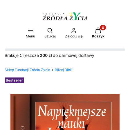
Produkty w koszy
Otwórz wyszukiwarkę
Menu
Szukaj
Zaloguj się
Koszyk
Brakuje Ci jeszcze
200 zł
do darmowej dostawy
Sklep Fundacji Źródła Życia
Bliżej Biblii
Etykiety
Bestseller