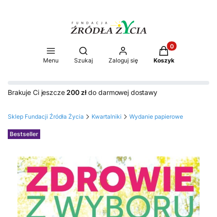
Produkty w koszy
Otwórz wyszukiwarkę
Menu
Szukaj
Zaloguj się
Koszyk
Brakuje Ci jeszcze
200 zł
do darmowej dostawy
Sklep Fundacji Źródła Życia
Kwartalniki
Wydanie papierowe
Etykiety
Bestseller