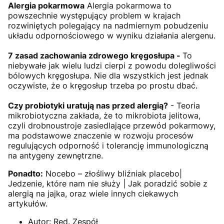
Alergia pokarmowa
Alergia pokarmowa to
powszechnie występujący problem w krajach
rozwiniętych polegający na nadmiernym pobudzeniu
układu odpornościowego w wyniku działania alergenu.
7 zasad zachowania zdrowego kręgosłupa -
To
niebywałe jak wielu ludzi cierpi z powodu dolegliwości
bólowych kręgosłupa. Nie dla wszystkich jest jednak
oczywiste, że o kręgosłup trzeba po prostu dbać.
Czy probiotyki uratują nas przed alergią?
- Teoria
mikrobiotyczna zakłada, że to mikrobiota jelitowa,
czyli drobnoustroje zasiedlające przewód pokarmowy,
ma podstawowe znaczenie w rozwoju procesów
regulujących odporność i tolerancję immunologiczną
na antygeny zewnętrzne.
Ponadto:
Nocebo – złośliwy bliźniak placebo|
Jedzenie, które nam nie służy | Jak poradzić sobie z
alergią na jajka, oraz wiele innych ciekawych
artykułów.
Autor:
Red. Zespół