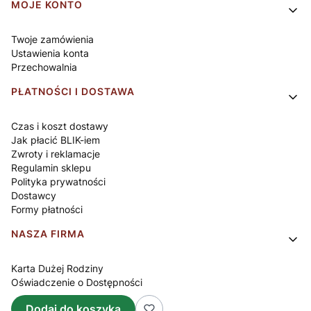
Linki w stopce
MOJE KONTO
Twoje zamówienia
Ustawienia konta
Przechowalnia
PŁATNOŚCI I DOSTAWA
Czas i koszt dostawy
Jak płacić BLIK-iem
Zwroty i reklamacje
Regulamin sklepu
Polityka prywatności
Dostawcy
Formy płatności
NASZA FIRMA
Karta Dużej Rodziny
Oświadczenie o Dostępności
O nas
Dodaj do koszyka
Kontakt