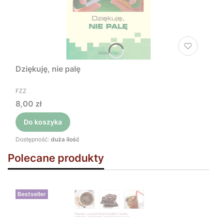
Dziękuję, nie palę
PRODUCENT
FZZ
Cena
8,00 zł
Do koszyka
Dostępność:
duża ilość
Polecane produkty
Bestseller