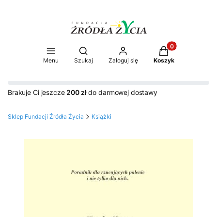
Produkty w koszy
Otwórz wyszukiwarkę
Menu
Szukaj
Zaloguj się
Koszyk
Brakuje Ci jeszcze
200 zł
do darmowej dostawy
Sklep Fundacji Źródła Życia
Książki
Etykiety