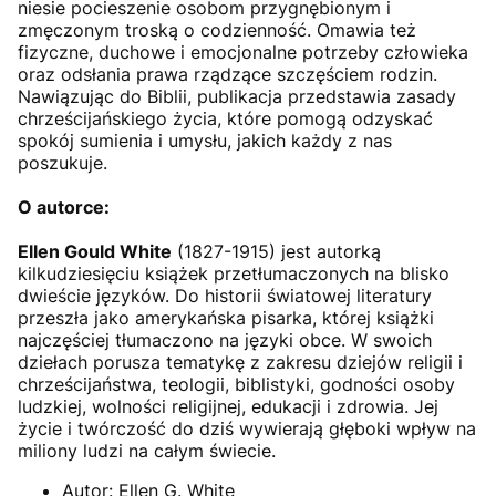
niesie pocieszenie osobom przygnębionym i
zmęczonym troską o codzienność. Omawia też
fizyczne, duchowe i emocjonalne potrzeby człowieka
oraz odsłania prawa rządzące szczęściem rodzin.
Nawiązując do Biblii, publikacja przedstawia zasady
chrześcijańskiego życia, które pomogą odzyskać
spokój sumienia i umysłu, jakich każdy z nas
poszukuje.
O autorce:
Ellen Gould White
(1827-1915) jest autorką
kilkudziesięciu książek przetłumaczonych na blisko
dwieście języków. Do historii światowej literatury
przeszła jako amerykańska pisarka, której książki
najczęściej tłumaczono na języki obce. W swoich
dziełach porusza tematykę z zakresu dziejów religii i
chrześcijaństwa, teologii, biblistyki, godności osoby
ludzkiej, wolności religijnej, edukacji i zdrowia. Jej
życie i twórczość do dziś wywierają głęboki wpływ na
miliony ludzi na całym świecie.
Autor:
Ellen G. White