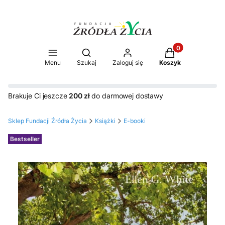
Produkty w koszy
Otwórz wyszukiwarkę
Menu
Szukaj
Zaloguj się
Koszyk
Brakuje Ci jeszcze
200 zł
do darmowej dostawy
Sklep Fundacji Źródła Życia
Książki
E-booki
Etykiety
Bestseller