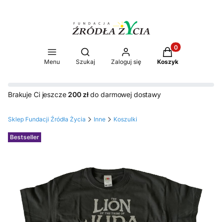
Produkty w koszy
Otwórz wyszukiwarkę
Menu
Szukaj
Zaloguj się
Koszyk
Brakuje Ci jeszcze
200 zł
do darmowej dostawy
Sklep Fundacji Źródła Życia
Inne
Koszulki
Etykiety
Bestseller