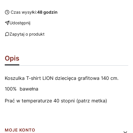
Czas wysyłki:
48 godzin
Udostępnij
Zapytaj o produkt
Opis
Koszulka T-shirt LION dziecięca grafitowa 140 cm.
100% bawełna
Prać w temperaturze 40 stopni (patrz metka)
Linki w stopce
MOJE KONTO