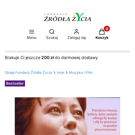
Produkty w koszy
Otwórz wyszukiwarkę
Menu
Szukaj
Zaloguj się
Koszyk
Brakuje Ci jeszcze
200 zł
do darmowej dostawy
Sklep Fundacji Źródła Życia
Inne
Muzyka i Film
Etykiety
Bestseller