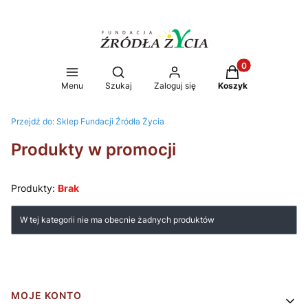
Produkty w koszy
Otwórz wyszukiwarkę
Menu
Szukaj
Zaloguj się
Koszyk
Przejdź do:
Sklep Fundacji Źródła Życia
Produkty w promocji
Produkty:
Brak
Lista produktów
W tej kategorii nie ma obecnie żadnych produktów
Linki w stopce
MOJE KONTO