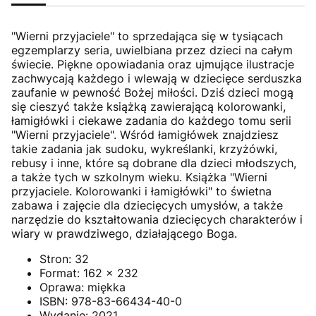
"Wierni przyjaciele" to sprzedająca się w tysiącach
egzemplarzy seria, uwielbiana przez dzieci na całym
świecie. Piękne opowiadania oraz ujmujące ilustracje
zachwycają każdego i wlewają w dziecięce serduszka
zaufanie w pewność Bożej miłości. Dziś dzieci mogą
się cieszyć także książką zawierającą kolorowanki,
łamigłówki i ciekawe zadania do każdego tomu serii
"Wierni przyjaciele". Wśród łamigłówek znajdziesz
takie zadania jak sudoku, wykreślanki, krzyżówki,
rebusy i inne, które są dobrane dla dzieci młodszych,
a także tych w szkolnym wieku. Książka "Wierni
przyjaciele. Kolorowanki i łamigłówki" to świetna
zabawa i zajęcie dla dziecięcych umysłów, a także
narzędzie do kształtowania dziecięcych charakterów i
wiary w prawdziwego, działającego Boga.
Stron:
32
Format:
162 x 232
Oprawa:
miękka
ISBN:
978-83-66434-40-0
Wydanie:
2021