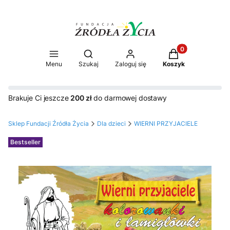
Produkty w koszy
Otwórz wyszukiwarkę
Menu
Szukaj
Zaloguj się
Koszyk
Brakuje Ci jeszcze
200 zł
do darmowej dostawy
Sklep Fundacji Źródła Życia
Dla dzieci
WIERNI PRZYJACIELE
Etykiety
Bestseller