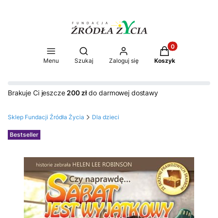
Produkty w koszy
Otwórz wyszukiwarkę
Menu
Szukaj
Zaloguj się
Koszyk
Brakuje Ci jeszcze
200 zł
do darmowej dostawy
Sklep Fundacji Źródła Życia
Dla dzieci
Etykiety
Bestseller