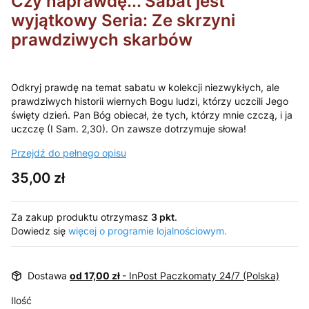
Czy naprawdę... Sabat jest
wyjątkowy Seria: Ze skrzyni
prawdziwych skarbów
Odkryj prawdę na temat sabatu w kolekcji niezwykłych, ale
prawdziwych historii wiernych Bogu ludzi, którzy uczcili Jego
święty dzień. Pan Bóg obiecał, że tych, którzy mnie czczą, i ja
uczczę (I Sam. 2,30). On zawsze dotrzymuje słowa!
Przejdź do pełnego opisu
Cena
35,00 zł
Za zakup produktu otrzymasz
3 pkt
.
Dowiedz się
więcej o programie lojalnościowym.
Dostawa
od 17,00 zł
- InPost Paczkomaty 24/7 (Polska)
Ilość