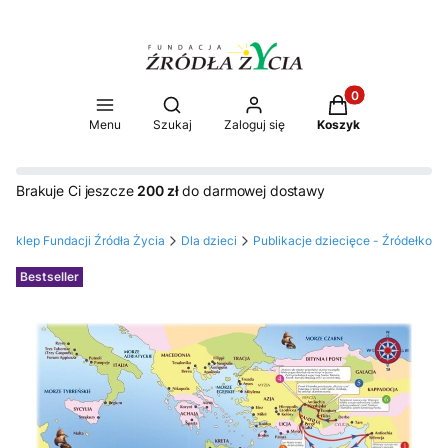
Produkty w koszy
Otwórz wyszukiwarkę
Menu
Szukaj
Zaloguj się
Koszyk
Brakuje Ci jeszcze
200 zł
do darmowej dostawy
Sklep Fundacji Źródła Życia
Dla dzieci
Publikacje dziecięce - Źródełko
Etykiety
Bestseller