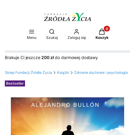
Produkty w koszy
Otwórz wyszukiwarkę
Menu
Szukaj
Zaloguj się
Koszyk
Brakuje Ci jeszcze
200 zł
do darmowej dostawy
Sklep Fundacji Źródła Życia
Książki
Zdrowie duchowe i psychologia
Etykiety
Bestseller