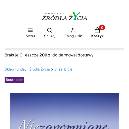
Produkty w koszy
Otwórz wyszukiwarkę
Menu
Szukaj
Zaloguj się
Koszyk
Brakuje Ci jeszcze
200 zł
do darmowej dostawy
Sklep Fundacji Źródła Życia
Bliżej Biblii
Etykiety
Bestseller