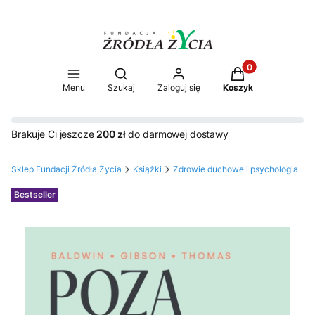
Produkty w koszy
Otwórz wyszukiwarkę
Menu
Szukaj
Zaloguj się
Koszyk
Brakuje Ci jeszcze
200 zł
do darmowej dostawy
Sklep Fundacji Źródła Życia
Książki
Zdrowie duchowe i psychologia
Etykiety
Bestseller