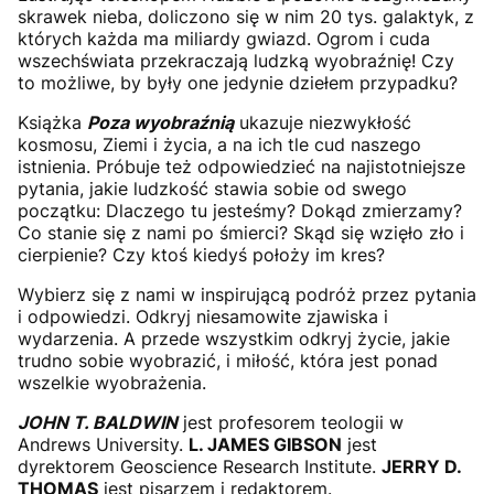
skrawek nieba, doliczono się w nim 20 tys. galaktyk, z
których każda ma miliardy gwiazd. Ogrom i cuda
wszechświata przekraczają ludzką wyobraźnię! Czy
to możliwe, by były one jedynie dziełem przypadku?
Książka
Poza wyobraźnią
ukazuje niezwykłość
kosmosu, Ziemi i życia, a na ich tle cud naszego
istnienia. Próbuje też odpowiedzieć na najistotniejsze
pytania, jakie ludzkość stawia sobie od swego
początku: Dlaczego tu jesteśmy? Dokąd zmierzamy?
Co stanie się z nami po śmierci? Skąd się wzięło zło i
cierpienie? Czy ktoś kiedyś położy im kres?
Wybierz się z nami w inspirującą podróż przez pytania
i odpowiedzi. Odkryj niesamowite zjawiska i
wydarzenia. A przede wszystkim odkryj życie, jakie
trudno sobie wyobrazić, i miłość, która jest ponad
wszelkie wyobrażenia.
JOHN T. BALDWIN
jest profesorem teologii w
Andrews University.
L. JAMES GIBSON
jest
dyrektorem Geoscience Research Institute.
JERRY D.
THOMAS
jest pisarzem i redaktorem.