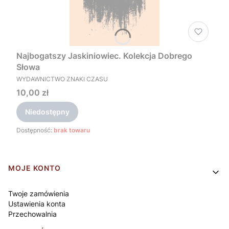
Najbogatszy Jaskiniowiec. Kolekcja Dobrego
Słowa
PRODUCENT
WYDAWNICTWO ZNAKI CZASU
Cena
10,00 zł
Niedostępny
Dostępność:
brak towaru
Linki w stopce
MOJE KONTO
Twoje zamówienia
Ustawienia konta
Przechowalnia