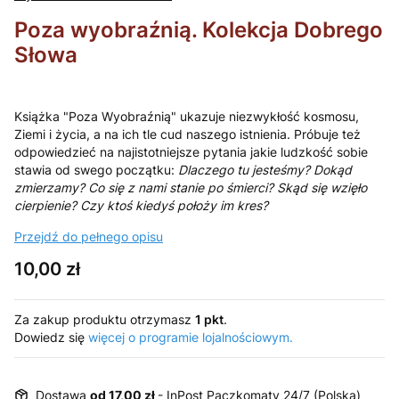
Poza wyobraźnią. Kolekcja Dobrego
Słowa
Książka "Poza Wyobraźnią" ukazuje niezwykłość kosmosu,
Ziemi i życia, a na ich tle cud naszego istnienia. Próbuje też
odpowiedzieć na najistotniejsze pytania jakie ludzkość sobie
stawia od swego początku:
Dlaczego tu jesteśmy? Dokąd
zmierzamy? Co się z nami stanie po śmierci? Skąd się wzięło
cierpienie? Czy ktoś kiedyś położy im kres?
Przejdź do pełnego opisu
Cena
10,00 zł
Za zakup produktu otrzymasz
1 pkt
.
Dowiedz się
więcej o programie lojalnościowym.
Dostawa
od 17,00 zł
- InPost Paczkomaty 24/7 (Polska)