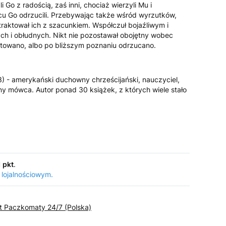
i Go z radością, zaś inni, chociaż wierzyli Mu i
cu Go odrzucili. Przebywając także wśród wyrzutków,
traktował ich z szacunkiem. Współczuł bojaźliwym i
ch i obłudnych. Nikt nie pozostawał obojętny wobec
towano, albo po bliższym poznaniu odrzucano.
 - amerykański duchowny chrześcijański, nauczyciel,
y mówca. Autor ponad 30 książek, z których wiele stało
1 pkt
.
 lojalnościowym.
st Paczkomaty 24/7 (Polska)