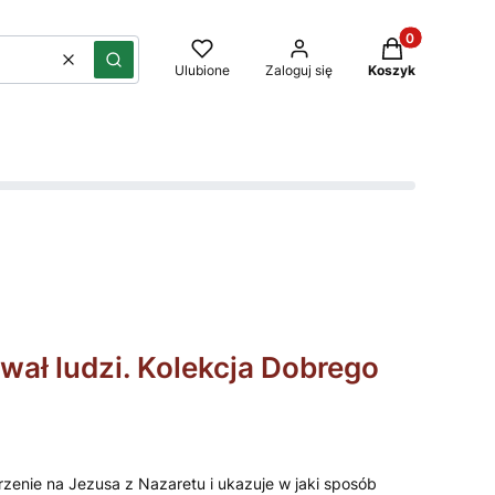
Produkty w kos
Wyczyść
Szukaj
Ulubione
Zaloguj się
Koszyk
wał ludzi. Kolekcja Dobrego
zenie na Jezusa z Nazaretu i ukazuje w jaki sposób