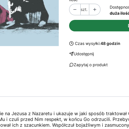
Dostępno
szt.
duża iloś
Czas wysyłki:
48 godzin
Udostępnij
Zapytaj o produkt
 na Jezusa z Nazaretu i ukazuje w jaki sposób traktował O
i Mu i czuli przed Nim respekt, w końcu Go odrzucili. Prze
ktował ich z szacunkiem. Współczuł bojaźliwym i zasmucony