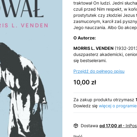
traktował On ludzi. Jedni słuchal
czuli przed Nim respekt, w koń
prostytutek czy złodziei Jezus 
zasmuconym, karcił zaś pyszny
Jego nauczania. Albo Go akcep
O Autorze:
MORRIS L. VENDEN
(1932-2013)
duszpasterz akademicki, cenion
się bestselerami.
Przejdź do pełnego opisu
Cena
10,00 zł
Za zakup produktu otrzymasz
Dowiedz się
więcej o programie
Dostawa
od 17,00 zł
- InPo
Ilość