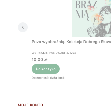
Poza wyobraźnią. Kolekcja Dobrego Słow
PRODUCENT
WYDAWNICTWO ZNAKI CZASU
Cena
10,00 zł
Do koszyka
Dostępność:
duża ilość
Linki w stopce
MOJE KONTO