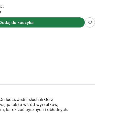
ść:
ć
Dodaj do koszyka
n ludzi. Jedni słuchali Go z
bywając także wśród wyrzutków,
m, karcił zaś pysznych i obłudnych.