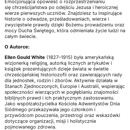
Emocjonująca opowieść o rozprzestrzenianiu
się chrześcijaństwa po odejściu Jezusa i heroicznej
wierze pierwszych uczniów. Znajdziesz tu inspirujące
historie o odwadze, prześladowaniach, wierze i
zwycięstwie prawdy dzięki Bożemu prowadzeniu oraz
mocy Ducha Świętego, która odmieniała życie ludzi na
całym świecie.
O Autorce:
Ellen Gould White
(1827–1915) była amerykańską
wizjonerką religijną, autorką licznych artykułów i
książek prezentujących dzieje świata w świetle
chrześcijańskiej historiozofii oraz zawierających rady
dla jednostek, rodzin i zborów. Aktywnie działała w
Stanach Zjednoczonych, Europie i Australii, wspierając
społeczności wierzących w pogłębianiu znajomości
biblijnych prawd i ich praktycznym zastosowaniu.
Jako współzałożycielka Kościoła Adwentystów Dnia
Siódmego przekazywała jego członkom i
przywódcom pouczenia, przestrogi oraz wskazówki
dotyczące organizacji, misji i holistycznie
pojmowanego zdrowia.