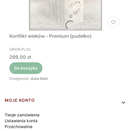
Konflikt wieków - Premium (pudełko)
PRODUCENT
ORION PLUS
Cena
269,00 zł
Do koszyka
Dostępność:
duża ilość
Linki w stopce
MOJE KONTO
Twoje zamówienia
Ustawienia konta
Przechowalnia