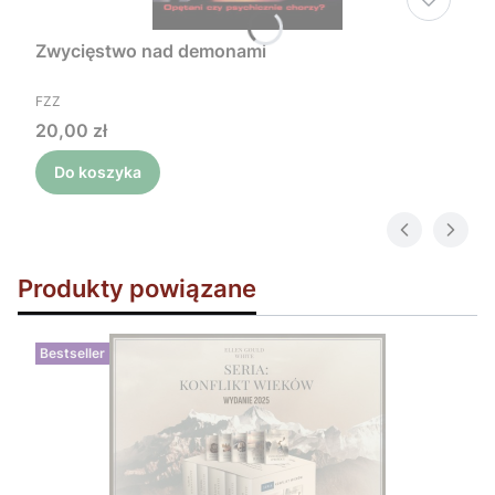
Zwycięstwo nad demonami
PRODUCENT
FZZ
Cena
20,00 zł
Do koszyka
Produkty powiązane
Bestseller