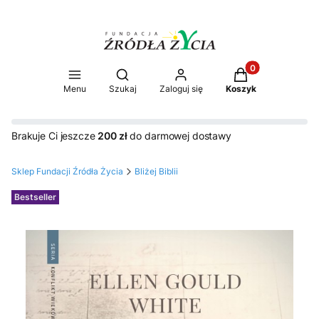
Produkty w koszy
Otwórz wyszukiwarkę
Menu
Szukaj
Zaloguj się
Koszyk
Brakuje Ci jeszcze
200 zł
do darmowej dostawy
Sklep Fundacji Źródła Życia
Bliżej Biblii
Etykiety
Bestseller