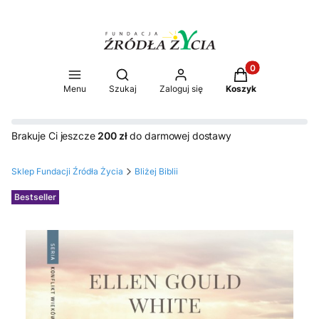
Produkty w koszy
Otwórz wyszukiwarkę
Menu
Szukaj
Zaloguj się
Koszyk
Brakuje Ci jeszcze
200 zł
do darmowej dostawy
Sklep Fundacji Źródła Życia
Bliżej Biblii
Etykiety
Bestseller