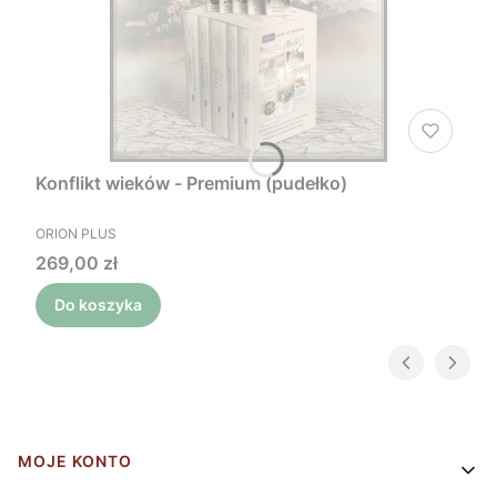
Konflikt wieków - Premium (pudełko)
PRODUCENT
ORION PLUS
Cena
269,00 zł
Do koszyka
Linki w stopce
MOJE KONTO