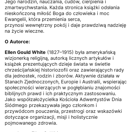
Jego narodzin, nauczania, cudów, cierpienia i
zmartwychwstania. Każda stronica książki odsłania
nieskończoną miłość Boga do człowieka i moc
Ewangelii, która przemienia serca,
przynosi wewnętrzny pokój i daje prawdziwą nadzieję
na życie wieczne.
O Autorce:
Ellen Gould White
(1827–1915) była amerykańską
wizjonerką religijną, autorką licznych artykułów i
książek prezentujących dzieje świata w świetle
chrześcijańskiej historiozofii oraz zawierających rady
dla jednostek, rodzin i zborów. Aktywnie działała w
Stanach Zjednoczonych, Europie i Australii, wspierając
społeczności wierzących w pogłębianiu znajomości
biblijnych prawd i ich praktycznym zastosowaniu.
Jako współzałożycielka Kościoła Adwentystów Dnia
Siódmego przekazywała jego członkom i
przywódcom pouczenia, przestrogi oraz wskazówki
dotyczące organizacji, misji i holistycznie
pojmowanego zdrowia.