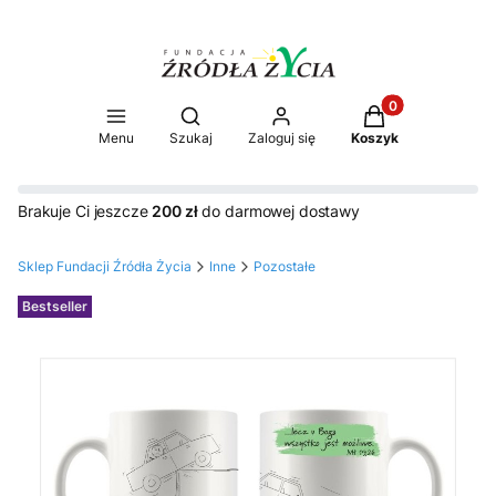
Produkty w koszy
Otwórz wyszukiwarkę
Menu
Szukaj
Zaloguj się
Koszyk
Brakuje Ci jeszcze
200 zł
do darmowej dostawy
Sklep Fundacji Źródła Życia
Inne
Pozostałe
Etykiety
Bestseller