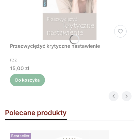
Przezwyciężyć krytyczne nastawienie
PRODUCENT
FZZ
Cena
15,00 zł
Do koszyka
Polecane produkty
Bestseller