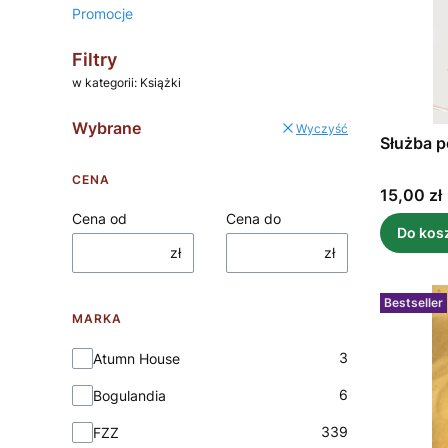
Promocje
Koniec menu
Filtry
w kategorii: Książki
Wybrane
Wyczyść
Służba p
CENA
Cena
15,00 zł
Cena od
Cena do
Do kos
zł
zł
Bestseller
MARKA
Marka
3
Atumn House
6
Bogulandia
339
FZZ