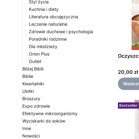
Styl życia
Kuchnia i diety
Literatura obcojęzyczna
Leczenie naturalne
Zdrowie duchowe i psychologia
Poradniki rodzinne
Dla młodzieży
Orion Plus
Oczyszc
Outlet
Bliżej Biblii
Cena
20,00 zł
Biblie
Kwartalniki
Niedos
Ulotki
Broszury
Bestseller
Expo zdrowie
Efektywne mikroorganizmy
Wyciskarki do soków
Inne
Nowości