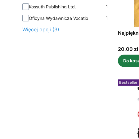
1
Kossuth Publishing Ltd.
1
Oficyna Wydawnicza Vocatio
Więcej opcji (3)
Najpiękn
Cena
20,00 zł
Do kos
Bestseller