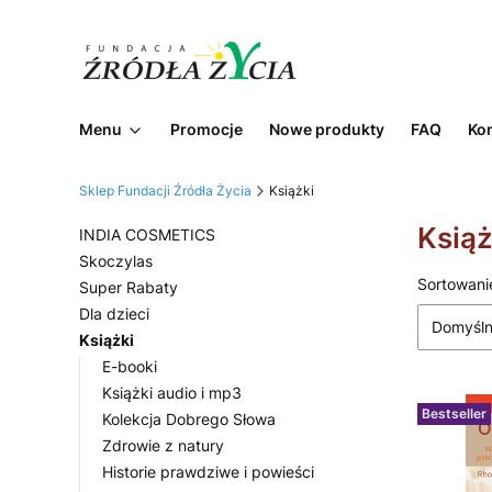
Menu
Promocje
Nowe produkty
FAQ
Ko
Sklep Fundacji Źródła Życia
Książki
Książ
INDIA COSMETICS
Skoczylas
Lista
Sortowani
Super Rabaty
Dla dzieci
Domyśl
Książki
E-booki
Książki audio i mp3
Bestseller
Kolekcja Dobrego Słowa
Zdrowie z natury
Historie prawdziwe i powieści