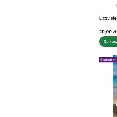
Liczy si
Cena
20,00 zł
Do kos
Bestseller