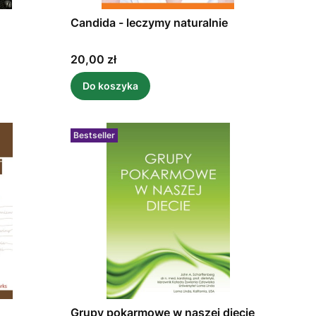
Candida - leczymy naturalnie
Cena
20,00 zł
Do koszyka
Bestseller
Grupy pokarmowe w naszej diecie