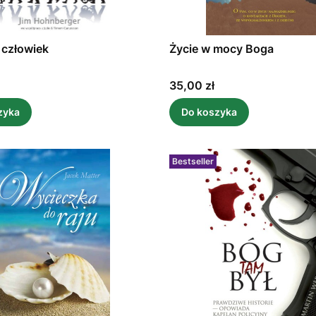
ę człowiek
Życie w mocy Boga
Cena
35,00 zł
zyka
Do koszyka
Bestseller