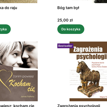
a do raju
Bóg tam był
Cena
25,00 zł
zyka
Do koszyka
Bestseller
wiesz: kocham cię
Zagrożenia psychologii