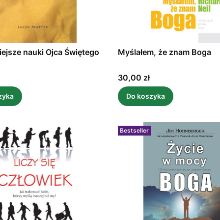
iejsze nauki Ojca Świętego
Myślałem, że znam Boga
Cena
30,00 zł
zyka
Do koszyka
Bestseller