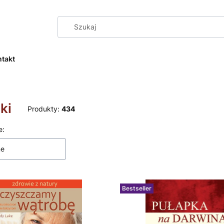
ntakt
ki
Produkty:
434
 produktów
e:
ne
Bestseller