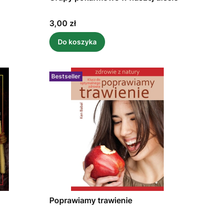
Cena
3,00 zł
Do koszyka
Bestseller
Poprawiamy trawienie