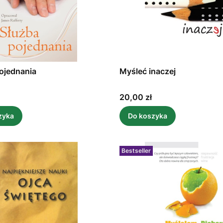
ojednania
Myśleć inaczej
Cena
20,00 zł
zyka
Do koszyka
Bestseller