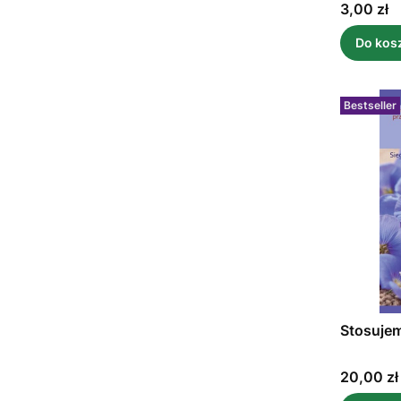
Cena
3,00 zł
Do kos
Bestseller
Stosujem
Cena
20,00 zł