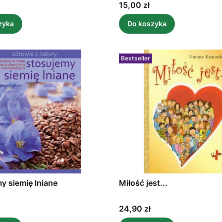
Cena
15,00 zł
zyka
Do koszyka
Bestseller
y siemię lniane
Miłość jest...
Cena
24,90 zł