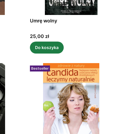
Umrę wolny
Cena
25,00 zł
Do koszyka
Bestseller