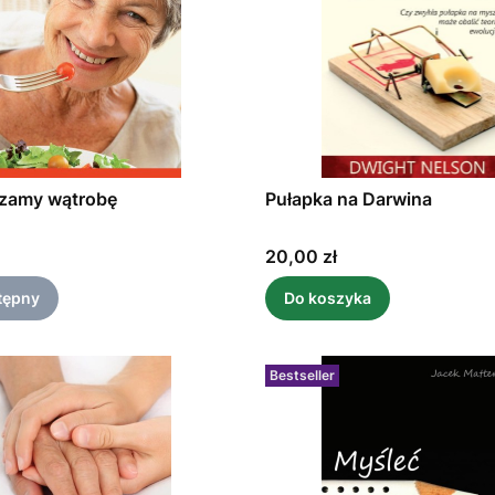
zamy wątrobę
Pułapka na Darwina
Cena
20,00 zł
tępny
Do koszyka
Bestseller