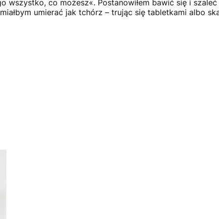
go wszystko, co możesz«. Postanowiłem bawić się i szaleć 
iałbym umierać jak tchórz – trując się tabletkami albo sk