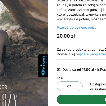
przekonany o bezcelowości istni
znudzi, a potem ze sobą skońc
końca, zamieszkał w górskiej ja
której poszukiwał, wymykała mu 
wydarzyło się potem, można u
Przejdź do pełnego opisu
Cena
20,00 zł
Za zakup produktu otrzymasz
Dowiedz się
więcej o programie
Dostawa
od 17,00 zł
- InPo
Ilość
Dostępno
szt.
duża iloś