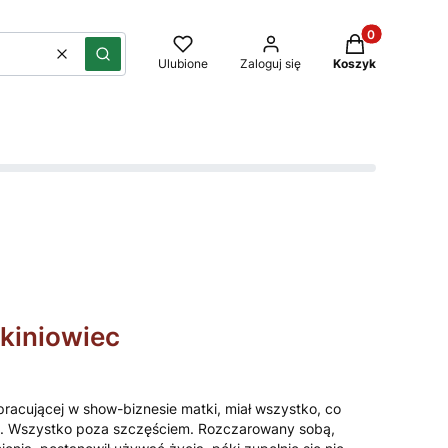
Produkty w kos
Wyczyść
Szukaj
Ulubione
Zaloguj się
Koszyk
kiniowiec
 pracującej w show-biznesie matki, miał wszystko, co
e. Wszystko poza szczęściem. Rozczarowany sobą,