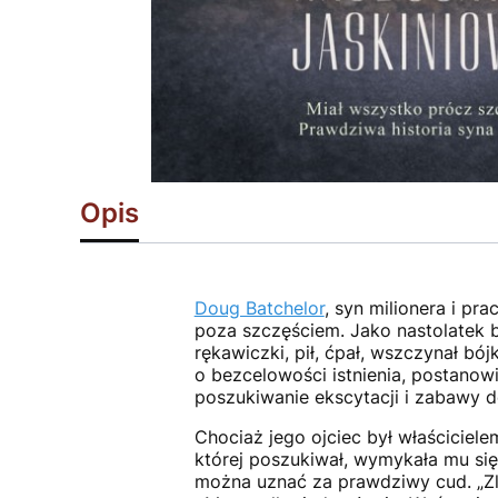
Opis
Doug Batchelor
, syn milionera i pr
poza szczęściem. Jako nastolatek był
rękawiczki, pił, ćpał, wszczynał b
o bezcelowości istnienia, postanowi
poszukiwanie ekscytacji i zabawy do
Chociaż jego ojciec był właściciele
której poszukiwał, wymykała mu się 
można uznać za prawdziwy cud. „Zla