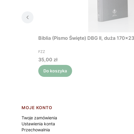
Biblia (Pismo Święte) DBG II, duża 170x2
PRODUCENT
FZZ
Cena
35,00 zł
Do koszyka
Linki w stopce
MOJE KONTO
Twoje zamówienia
Ustawienia konta
Przechowalnia