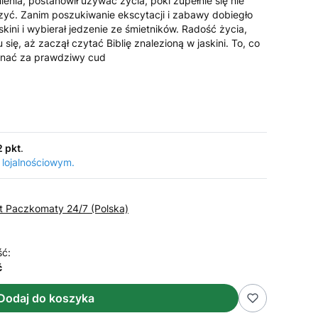
enia, postanowił używać życia, póki zupełnie się nie
zyć. Zanim poszukiwanie ekscytacji i zabawy dobiegło
skini i wybierał jedzenie ze śmietników. Radość życia,
się, aż zaczął czytać Biblię znalezioną w jaskini. To, co
znać za prawdziwy cud
2 pkt
.
 lojalnościowym.
st Paczkomaty 24/7 (Polska)
ść:
ć
Dodaj do koszyka