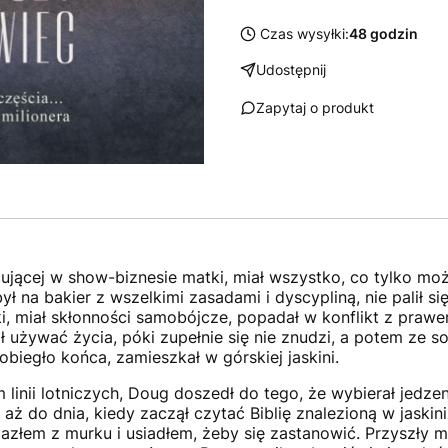
Czas wysyłki:
48 godzin
Udostępnij
Zapytaj o produkt
acującej w show-biznesie matki, miał wszystko, co tylko m
 na bakier z wszelkimi zasadami i dyscypliną, nie palił się
ójki, miał skłonności samobójcze, popadał w konflikt z pr
ł używać życia, póki zupełnie się nie znudzi, a potem ze 
biegło końca, zamieszkał w górskiej jaskini.
m linii lotniczych, Doug doszedł do tego, że wybierał jedze
aż do dnia, kiedy zaczął czytać Biblię znalezioną w jaskin
złem z murku i usiadłem, żeby się zastanowić. Przyszły m