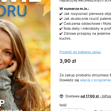
najbardziej lekceważonych sch
W numerze m.in.:
✔️ Jak rozpoznać pierwsze obja
✔️ Jak skutecznie rzucić paleni
✔️ Ćwiczenia oddechowe i fitot
✔️ Rola diety i mikrobioty w p
✔️ Zdrowe przepisy na jesienne
kuchni.
Przejdź do pełnego opisu
Cena
3,90 zł
Za zakup produktu otrzymasz
Dowiedz się
więcej o programie
Dostawa
od 17,00 zł
- InPo
Ilość