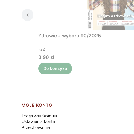
Zdrowie z wyboru 90/2025
PRODUCENT
FZZ
Cena
3,90 zł
Do koszyka
Linki w stopce
MOJE KONTO
Twoje zamówienia
Ustawienia konta
Przechowalnia