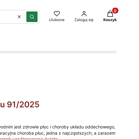
Produkty w kos
Wyczyść
Szukaj
Ulubione
Zaloguj się
Koszyk
ru 91/2025
dnim jest zdrowie płuc i choroby układu oddechowego,
racyjna choroba płuc, jedna z najczęstszych, a zarazem