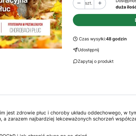
Dostępno
szt.
duża iloś
Czas wysyłki:
48 godzin
Udostępnij
Zapytaj o produkt
 jest zdrowie płuc i choroby układu oddechowego, w tym
ch, a zarazem najbardziej lekceważonych schorzeń współcz