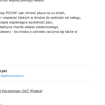
orzeń współczesnego świata.
wy POChP i jak chronić płuca na co dzień,
e i wspierać bliskich w drodze do wolności od nałogu,
erapia wspierające wydolność płuc,
rofilaktyce chorób układu oddechowego,
 desery – bo troska o zdrowie zaczyna się także w
0 pkt
.
 lojalnościowym.
st Paczkomaty 24/7 (Polska)