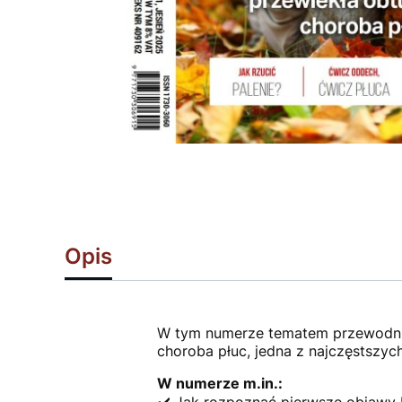
Opis
W tym numerze tematem przewodnim
choroba płuc, jedna z najczęstszy
W numerze m.in.: