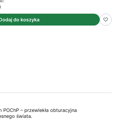
ść:
ć
Dodaj do koszyka
 POChP – przewlekła obturacyjna
esnego świata.