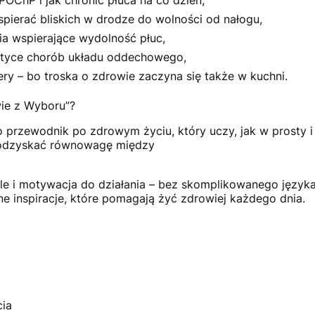
OChP i jak chronić płuca na co dzień,
wspierać bliskich w drodze do wolności od nałogu,
ia wspierające wydolność płuc,
laktyce chorób układu oddechowego,
ery – bo troska o zdrowie zaczyna się także w kuchni.
ie z Wyboru”?
o przewodnik po zdrowym życiu, który uczy, jak w prosty 
 odzyskać równowagę między
 ale i motywacja do działania – bez skomplikowanego języka
ne inspiracje, które pomagają żyć zdrowiej każdego dnia.
cia