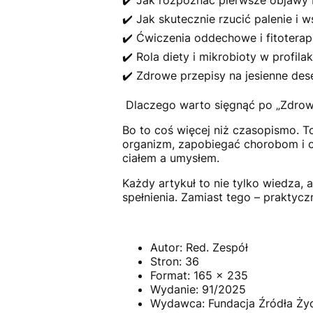
✔️ Jak rozpoznać pierwsze objawy P
✔️ Jak skutecznie rzucić palenie i 
✔️ Ćwiczenia oddechowe i fitoterap
✔️ Rola diety i mikrobioty w profi
✔️ Zdrowe przepisy na jesienne des
Dlaczego warto sięgnąć po „Zdrow
Bo to coś więcej niż czasopismo. T
organizm, zapobiegać chorobom i
ciałem a umysłem.
Każdy artykuł to nie tylko wiedza,
spełnienia. Zamiast tego – praktycz
Autor: Red. Zespół
Stron: 36
Format: 165 x 235
Wydanie: 91/2025
Wydawca: Fundacja Źródła Ży