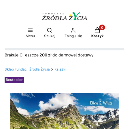
Produkty w koszy
Otwórz wyszukiwarkę
Menu
Szukaj
Zaloguj się
Koszyk
Brakuje Ci jeszcze
200 zł
do darmowej dostawy
Sklep Fundacji Źródła Życia
Książki
Etykiety
Bestseller