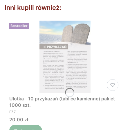
Inni kupili również:
Bestseller
Ulotka - 10 przykazań (tablice kamienne) pakiet
1000 szt.
PRODUCENT
FZZ
Cena
20,00 zł