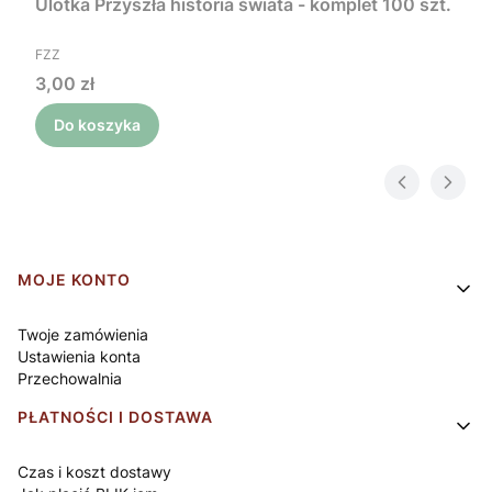
Ulotka Przyszła historia świata - komplet 100 szt.
PRODUCENT
FZZ
Cena
3,00 zł
Do koszyka
Linki w stopce
MOJE KONTO
Twoje zamówienia
Ustawienia konta
Przechowalnia
PŁATNOŚCI I DOSTAWA
Czas i koszt dostawy