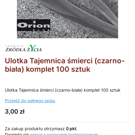
Ulotka Tajemnica śmierci (czarno-
biała) komplet 100 sztuk
Ulotka Tajemnica śmierci (czarno-biała) komplet 100 sztuk
Przejdź do pełnego opisu
Cena
3,00 zł
Za zakup produktu otrzymasz
0 pkt
.
Dowiedz się
więcej o programie lojalnościowym.