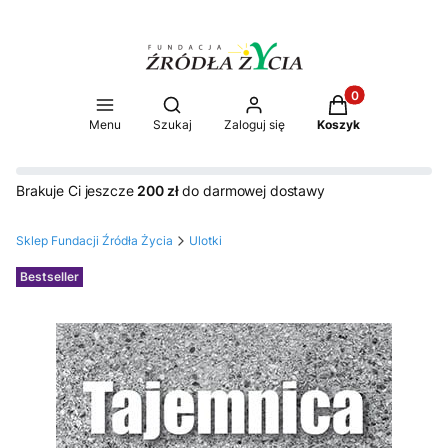
Produkty w koszy
Otwórz wyszukiwarkę
Menu
Szukaj
Zaloguj się
Koszyk
Brakuje Ci jeszcze
200 zł
do darmowej dostawy
Sklep Fundacji Źródła Życia
Ulotki
Etykiety
Bestseller