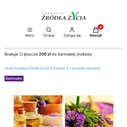
Produkty w koszy
Otwórz wyszukiwarkę
Menu
Szukaj
Zaloguj się
Koszyk
Brakuje Ci jeszcze
200 zł
do darmowej dostawy
Sklep Fundacji Źródła Życia
Książki
Leczenie naturalne
Etykiety
Bestseller