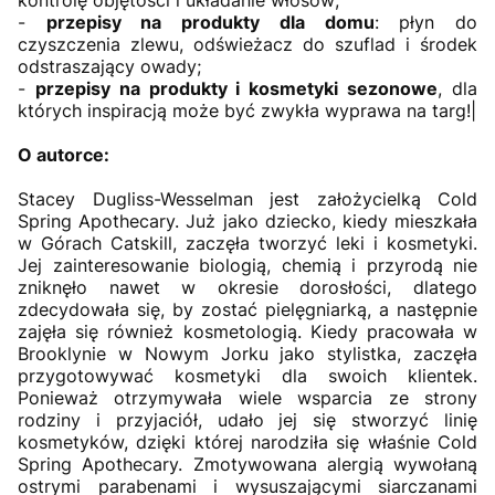
kontrolę objętości i układanie włosów;
-
przepisy na produkty dla domu
: płyn do
czyszczenia zlewu, odświeżacz do szuflad i środek
odstraszający owady;
-
przepisy na produkty i kosmetyki sezonowe
, dla
których inspiracją może być zwykła wyprawa na targ!|
O autorce:
Stacey Dugliss-Wesselman jest założycielką Cold
Spring Apothecary. Już jako dziecko, kiedy mieszkała
w Górach Catskill, zaczęła tworzyć leki i kosmetyki.
Jej zainteresowanie biologią, chemią i przyrodą nie
zniknęło nawet w okresie dorosłości, dlatego
zdecydowała się, by zostać pielęgniarką, a następnie
zajęła się również kosmetologią. Kiedy pracowała w
Brooklynie w Nowym Jorku jako stylistka, zaczęła
przygotowywać kosmetyki dla swoich klientek.
Ponieważ otrzymywała wiele wsparcia ze strony
rodziny i przyjaciół, udało jej się stworzyć linię
kosmetyków, dzięki której narodziła się właśnie Cold
Spring Apothecary. Zmotywowana alergią wywołaną
ostrymi parabenami i wysuszającymi siarczanami