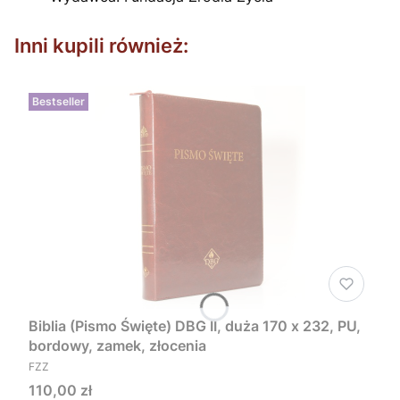
Inni kupili również:
Bestseller
Biblia (Pismo Święte) DBG II, duża 170 x 232, PU,
bordowy, zamek, złocenia
PRODUCENT
FZZ
Cena
110,00 zł