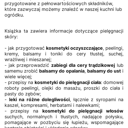
przygotowane z pełnowartościowych składników,
które zazwyczaj możemy znaleźć w naszej kuchni lub
ogródku.
Książka ta zawiera informacje dotyczące pielęgnacji
skóry:
- jak przygotować
kosmetyki oczyszczające
, peelingi,
kremy, balsamy i toniki do cery tłustej, suchej,
wrażliwej i mieszanej;
- jak przeprowadzić
zabiegi dla cery trądzikowej
lub
samemu zrobić
balsamy do opalania
,
balsamy do ust
i
wiele więcej;
- przepisy na
kosmetyki do pielęgnacji ciała
: domowej
roboty peelingi, olejki do masażu, proszki do ciała i
pasty do zębów;
-
leki na różne dolegliwości
, łącznie z syropami na
kaszel, kompresami, herbatami i nalewkami;
- przepisy na
kosmetyki do pielęgnacji włosów
suchych, normalnych i tłustych, nadające połysku,
pomagające w pozbyciu się łupieżu, wspomagające