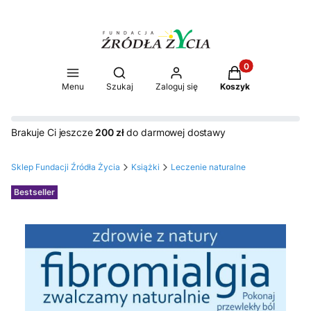
Produkty w koszy
Otwórz wyszukiwarkę
Menu
Szukaj
Zaloguj się
Koszyk
Brakuje Ci jeszcze
200 zł
do darmowej dostawy
Sklep Fundacji Źródła Życia
Książki
Leczenie naturalne
Etykiety
Bestseller