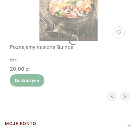
Poznajemy nasiona Quinoa
PRODUCENT
FZZ
Cena
20,00 zł
Do koszyka
Linki w stopce
MOJE KONTO