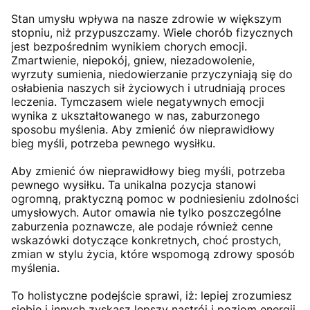
Stan umysłu wpływa na nasze zdrowie w większym
stopniu, niż przypuszczamy. Wiele chorób fizycznych
jest bezpośrednim wynikiem chorych emocji.
Zmartwienie, niepokój, gniew, niezadowolenie,
wyrzuty sumienia, niedowierzanie przyczyniają się do
osłabienia naszych sił życiowych i utrudniają proces
leczenia. Tymczasem wiele negatywnych emocji
wynika z ukształtowanego w nas, zaburzonego
sposobu myślenia. Aby zmienić ów nieprawidłowy
bieg myśli, potrzeba pewnego wysiłku.
Aby zmienić ów nieprawidłowy bieg myśli, potrzeba
pewnego wysiłku. Ta unikalna pozycja stanowi
ogromną, praktyczną pomoc w podniesieniu zdolności
umysłowych. Autor omawia nie tylko poszczególne
zaburzenia poznawcze, ale podaje również cenne
wskazówki dotyczące konkretnych, choć prostych,
zmian w stylu życia, które wspomogą zdrowy sposób
myślenia.
To holistyczne podejście sprawi, iż: lepiej zrozumiesz
siebie i innych zyskasz lepszy nastrój i poziom energii