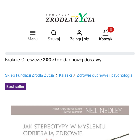
Produkty w koszy
Otwórz wyszukiwarkę
Menu
Szukaj
Zaloguj się
Koszyk
Brakuje Ci jeszcze
200 zł
do darmowej dostawy
Sklep Fundacji Źródła Życia
Książki
Zdrowie duchowe i psychologia
Etykiety
Bestseller