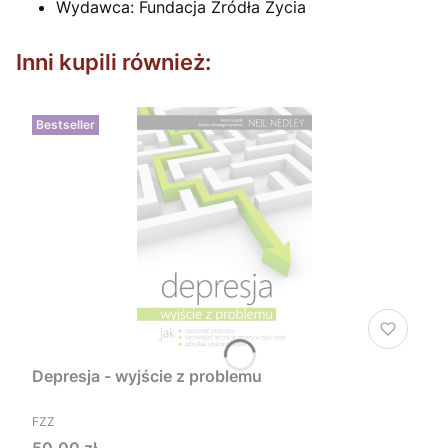
Wydawca: Fundacja Źródła Życia
Inni kupili również:
Bestseller
Depresja - wyjście z problemu
PRODUCENT
FZZ
Cena