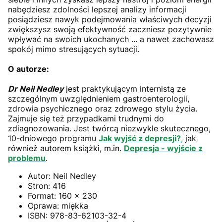
nabędziesz zdolności lepszej analizy informacji
posiądziesz nawyk podejmowania właściwych decyzji
zwiększysz swoją efektywność zaczniesz pozytywnie
wpływać na swoich ukochanych ... a nawet zachowasz
spokój mimo stresujących sytuacji.
O autorze:
Dr Neil Nedley
jest praktykującym internistą ze
szczególnym uwzględnieniem gastroenterologii,
zdrowia psychicznego oraz zdrowego stylu życia.
Zajmuje się też przypadkami trudnymi do
zdiagnozowania. Jest twórcą niezwykle skutecznego,
10-dniowego programu
Jak wyjść z depresji?
,
jak
również autorem książki, m.in.
Depresja - wyjście z
problemu
.
Autor:
Neil Nedley
Stron:
416
Format:
160 x 230
Oprawa:
miękka
ISBN:
978-83-62103-32-4