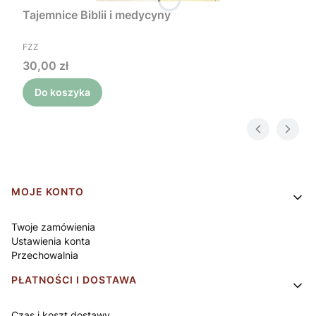
Tajemnice Biblii i medycyny
PRODUCENT
FZZ
Cena
30,00 zł
Do koszyka
Linki w stopce
MOJE KONTO
Twoje zamówienia
Ustawienia konta
Przechowalnia
PŁATNOŚCI I DOSTAWA
Czas i koszt dostawy