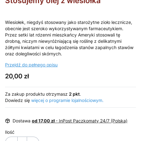
Stosujemy olej z wiesiołka
Wiesiołek, niegdyś stosowany jako starożytne zioło lecznicze,
obecnie jest szeroko wykorzystywanym farmaceutykiem.
Przez setki lat rdzenni mieszkańcy Ameryki stosowali tę
drobną, niczym niewyróżniającą się roślinę z delikatnymi
żółtymi kwiatami w celu łagodzenia stanów zapalnych stawów
oraz dolegliwości skórnych.
Przejdź do pełnego opisu
Cena
20,00 zł
Za zakup produktu otrzymasz
2 pkt
.
Dowiedz się
więcej o programie lojalnościowym.
Dostawa
od 17,00 zł
- InPost Paczkomaty 24/7 (Polska)
Ilość