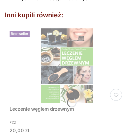
Inni kupili również:
Bestseller
Leczenie węglem drzewnym
PRODUCENT
FZZ
Cena
20,00 zł