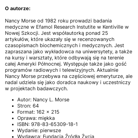
O autorze:
Nancy Morse od 1982 roku prowadzi badania
medyczne w Efamol Research Instutite w Kentiville w
Nowej Szkocji. Jest współautorką ponad 25
artykułów, które ukazały się w recenzowanych
czasopismach biochemicznych i medycznych. Jest
zapraszana jako wykładowca na uniwersytety, a także
na kursy i warsztaty, które odbywają się na terenie
całej Ameryki Północnej. Występuje także jako gość
programów radiowych i telewizyjnych. Aktualnie
Nancy Morse przebywa na częściowej emeryturze, ale
nadal udziela się jako doradca naukowy i uczestniczy
w projektach badawczych.
Autor:
Nancy L. Morse
Stron:
64
Format:
162 x 215
Oprawa:
miękka
ISBN:
978-83-65309-18-1
Wydanie:
pierwsze
Wydawca:
Fundacja Źródła Życia