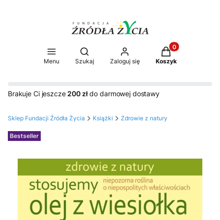
Produkty w koszy
Otwórz wyszukiwarkę
Menu
Szukaj
Zaloguj się
Koszyk
Brakuje Ci jeszcze
200 zł
do darmowej dostawy
Sklep Fundacji Źródła Życia
Książki
Zdrowie z natury
Etykiety
Bestseller