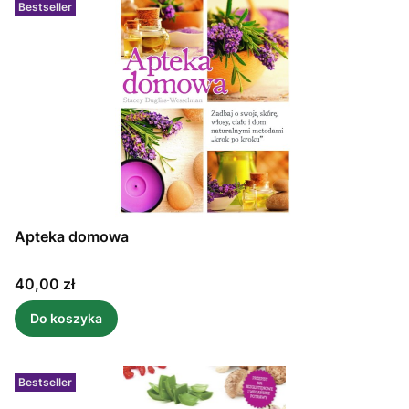
Bestseller
Apteka domowa
Cena
40,00 zł
Do koszyka
Bestseller