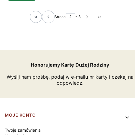
Strona
z 3
Wróć do pierwszej strony z produktami
Przejdź do ostatn
Honorujemy Kartę Dużej Rodziny
Wyślij nam prośbę, podaj w e-mailu nr karty i czekaj na
odpowiedź.
Linki w stopce
MOJE KONTO
Twoje zamówienia