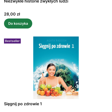
Niezwykłe historie zwykłych ludzi
Cena
28,00 zł
Do koszyka
Bestseller
Sięgnij po zdrowie 1