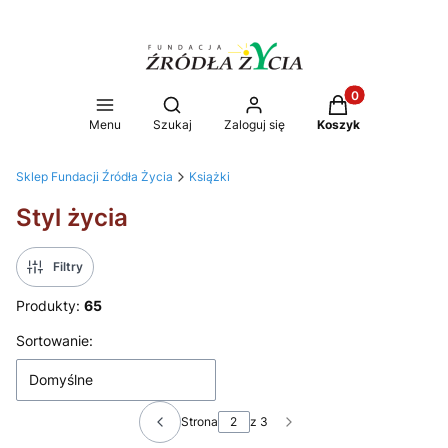
Produkty w koszy
Otwórz wyszukiwarkę
Menu
Szukaj
Zaloguj się
Koszyk
Sklep Fundacji Źródła Życia
Książki
Styl życia
Filtry
Produkty:
65
Lista produktów
Sortowanie:
Domyślne
Strona
z 3
Poprzednie produkty
Następne produkty