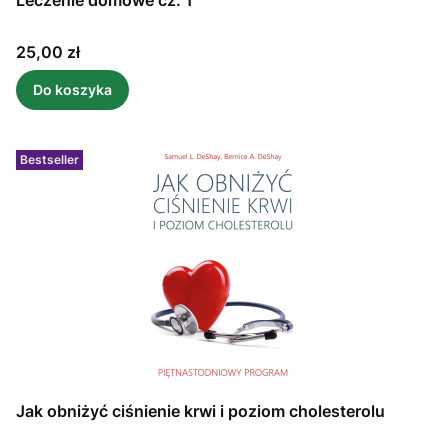
Leczenie domowe cz. 1
Cena
25,00 zł
Do koszyka
Bestseller
Jak obniżyć ciśnienie krwi i poziom cholesterolu