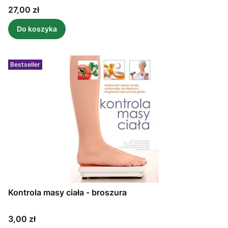
Cena
27,00 zł
Do koszyka
Bestseller
Kontrola masy ciała - broszura
Cena
3,00 zł